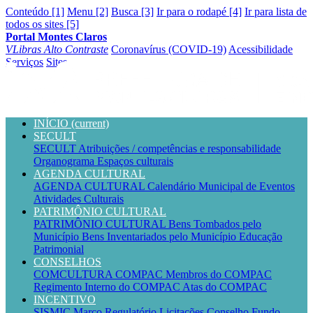
Conteúdo [1]
Menu [2]
Busca [3]
Ir para o rodapé [4]
Ir para lista de
todos os sites [5]
Portal Montes Claros
VLibras
Alto Contraste
Coronavírus (COVID-19)
Acessibilidade
Serviços
Sites
INÍCIO
(current)
SECULT
SECULT
Atribuições / competências e responsabilidade
Organograma
Espaços culturais
AGENDA CULTURAL
AGENDA CULTURAL
Calendário Municipal de Eventos
Atividades Culturais
PATRIMÔNIO CULTURAL
PATRIMÔNIO CULTURAL
Bens Tombados pelo
Município
Bens Inventariados pelo Município
Educação
Patrimonial
CONSELHOS
COMCULTURA
COMPAC
Membros do COMPAC
Regimento Interno do COMPAC
Atas do COMPAC
INCENTIVO
SISMIC
Marco Regulatório
Licitações
Conselho
Fundo