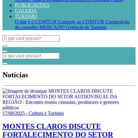
PUBLICAÇÕES
GALERIA
TURISMO
O que é o COMTUR
Compete ao COMTUR
Composição
do conselho
MERCADO
Gerência de Turismo
Notícias
17/09/2025 - Cultura e Turismo
MONTES CLAROS DISCUTE
FORTALECIMENTO DO SETOR