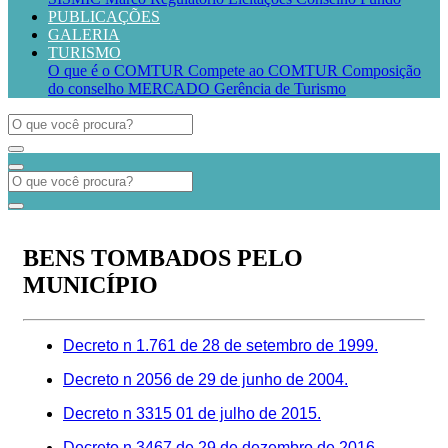
PUBLICAÇÕES
GALERIA
TURISMO
O que é o COMTUR
Compete ao COMTUR
Composição
do conselho
MERCADO
Gerência de Turismo
BENS TOMBADOS PELO
MUNICÍPIO
Decreto n 1.761 de 28 de setembro de 1999.
Decreto n 2056 de 29 de junho de 2004.
Decreto n 3315 01 de julho de 2015.
Decreto n 3467 de 29 de dezembro de 2016.