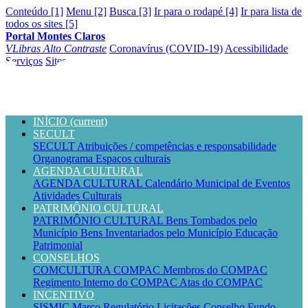
Conteúdo [1]
Menu [2]
Busca [3]
Ir para o rodapé [4]
Ir para lista de
todos os sites [5]
Portal Montes Claros
VLibras
Alto Contraste
Coronavírus (COVID-19)
Acessibilidade
Serviços
Sites
INÍCIO
(current)
SECULT
SECULT
Atribuições / competências e responsabilidade
Organograma
Espaços culturais
AGENDA CULTURAL
AGENDA CULTURAL
Calendário Municipal de Eventos
Atividades Culturais
PATRIMÔNIO CULTURAL
PATRIMÔNIO CULTURAL
Bens Tombados pelo
Município
Bens Inventariados pelo Município
Educação
Patrimonial
CONSELHOS
COMCULTURA
COMPAC
Membros do COMPAC
Regimento Interno do COMPAC
Atas do COMPAC
INCENTIVO
SISMIC
Marco Regulatório
Licitações
Conselho
Fundo