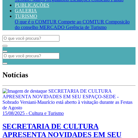
PUBLICAÇÕES
GALERIA
TURISMO
O que é o COMTUR
Compete ao COMTUR
Composição
do conselho
MERCADO
Gerência de Turismo
Notícias
15/08/2025 - Cultura e Turismo
SECRETARIA DE CULTURA
APRESENTA NOVIDADES EM SEU