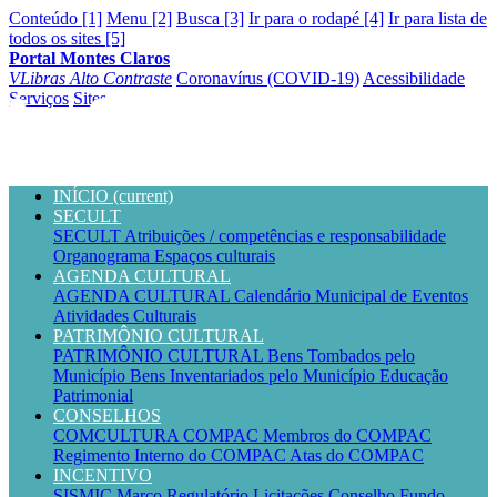
Conteúdo [1]
Menu [2]
Busca [3]
Ir para o rodapé [4]
Ir para lista de
todos os sites [5]
Portal Montes Claros
VLibras
Alto Contraste
Coronavírus (COVID-19)
Acessibilidade
Serviços
Sites
INÍCIO
(current)
SECULT
SECULT
Atribuições / competências e responsabilidade
Organograma
Espaços culturais
AGENDA CULTURAL
AGENDA CULTURAL
Calendário Municipal de Eventos
Atividades Culturais
PATRIMÔNIO CULTURAL
PATRIMÔNIO CULTURAL
Bens Tombados pelo
Município
Bens Inventariados pelo Município
Educação
Patrimonial
CONSELHOS
COMCULTURA
COMPAC
Membros do COMPAC
Regimento Interno do COMPAC
Atas do COMPAC
INCENTIVO
SISMIC
Marco Regulatório
Licitações
Conselho
Fundo