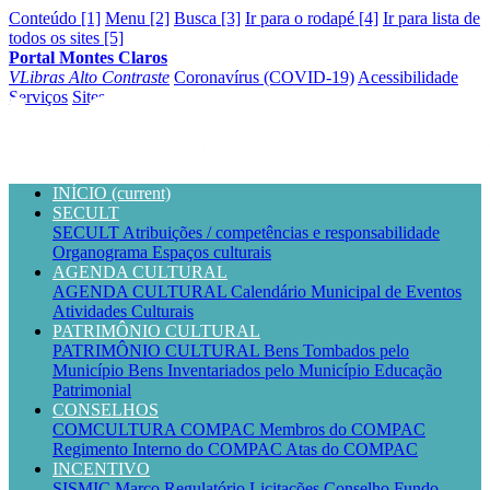
Conteúdo [1]
Menu [2]
Busca [3]
Ir para o rodapé [4]
Ir para lista de
todos os sites [5]
Portal Montes Claros
VLibras
Alto Contraste
Coronavírus (COVID-19)
Acessibilidade
Serviços
Sites
INÍCIO
(current)
SECULT
SECULT
Atribuições / competências e responsabilidade
Organograma
Espaços culturais
AGENDA CULTURAL
AGENDA CULTURAL
Calendário Municipal de Eventos
Atividades Culturais
PATRIMÔNIO CULTURAL
PATRIMÔNIO CULTURAL
Bens Tombados pelo
Município
Bens Inventariados pelo Município
Educação
Patrimonial
CONSELHOS
COMCULTURA
COMPAC
Membros do COMPAC
Regimento Interno do COMPAC
Atas do COMPAC
INCENTIVO
SISMIC
Marco Regulatório
Licitações
Conselho
Fundo