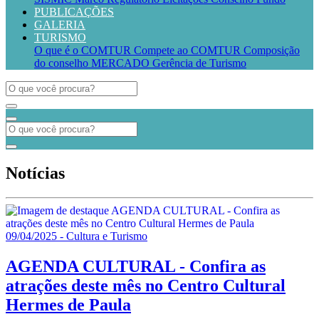
PUBLICAÇÕES
GALERIA
TURISMO
O que é o COMTUR
Compete ao COMTUR
Composição
do conselho
MERCADO
Gerência de Turismo
Notícias
09/04/2025 - Cultura e Turismo
AGENDA CULTURAL - Confira as
atrações deste mês no Centro Cultural
Hermes de Paula