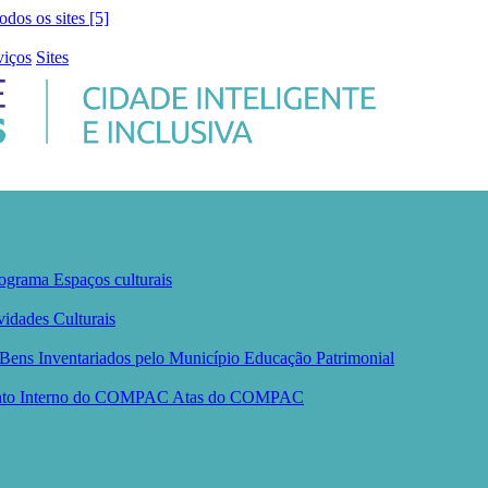
todos os sites [5]
viços
Sites
ograma
Espaços culturais
vidades Culturais
Bens Inventariados pelo Município
Educação Patrimonial
nto Interno do COMPAC
Atas do COMPAC