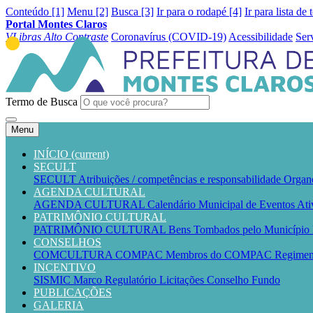
Conteúdo [1]
Menu [2]
Busca [3]
Ir para o rodapé [4]
Ir para lista de 
Portal Montes Claros
VLibras
Alto Contraste
Coronavírus (COVID-19)
Acessibilidade
Ser
Termo de Busca
Menu
INÍCIO
(current)
SECULT
SECULT
Atribuições / competências e responsabilidade
Organ
AGENDA CULTURAL
AGENDA CULTURAL
Calendário Municipal de Eventos
Ati
PATRIMÔNIO CULTURAL
PATRIMÔNIO CULTURAL
Bens Tombados pelo Município
CONSELHOS
COMCULTURA
COMPAC
Membros do COMPAC
Regime
INCENTIVO
SISMIC
Marco Regulatório
Licitações
Conselho
Fundo
PUBLICAÇÕES
GALERIA