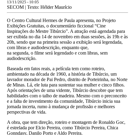
13/11/2025 - 10:05
SECOM | Texto: Hélder Maurício
O Centro Cultural Hermes de Paula apresenta, no Projeto
Exibições Gratuitas, o documentário ficcional “Cine
Inspirações do Mestre Tibúrcio”. A atração está agendada para
ser exibida no dia 14 de novembro em duas sessões, às 19h e às
20h, sendo que na primeira sessão a exibição será legendada,
com libras e audiodescrição, enquanto que,
na segunda, o filme será legendado e com libras, sem
audiodescrição.
Baseada em fatos reais, a película tem como roteiro,
ambientado na década de 1960, a história de Tibúrcio, um
lavrador morador de Pai Pedro, distrito de Porteirinha, no Norte
de Minas. Lá, ele luta para sustentar sua mulher e cinco filhos.
Após orientações de uma vidente, Tibúrcio descobre que tem
habilidades com o talho de madeira. Mesmo com o preconceito
e a falta de investimento da comunidade, Tibúrcio inicia sua
jornada incerta, rumo à mudança de profissão e melhores
perspectivas de vida.
A obra, que tem direção, roteiro e montagem de Ronaldo Goc,
é estrelada por Elcio Pereira, como Tibúrcio Pereira, Chica
Gonndasy, Danilo Porto e Aldo Pereira.