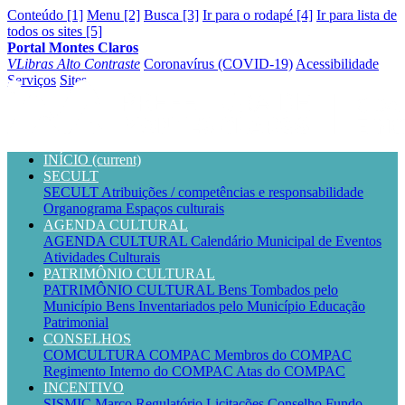
Conteúdo [1]
Menu [2]
Busca [3]
Ir para o rodapé [4]
Ir para lista de
todos os sites [5]
Portal Montes Claros
VLibras
Alto Contraste
Coronavírus (COVID-19)
Acessibilidade
Serviços
Sites
INÍCIO
(current)
SECULT
SECULT
Atribuições / competências e responsabilidade
Organograma
Espaços culturais
AGENDA CULTURAL
AGENDA CULTURAL
Calendário Municipal de Eventos
Atividades Culturais
PATRIMÔNIO CULTURAL
PATRIMÔNIO CULTURAL
Bens Tombados pelo
Município
Bens Inventariados pelo Município
Educação
Patrimonial
CONSELHOS
COMCULTURA
COMPAC
Membros do COMPAC
Regimento Interno do COMPAC
Atas do COMPAC
INCENTIVO
SISMIC
Marco Regulatório
Licitações
Conselho
Fundo