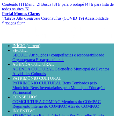
Conteúdo [1]
Menu [2]
Busca [3]
Ir para o rodapé [4]
Ir para lista de
todos os sites [5]
Portal Montes Claros
VLibras
Alto Contraste
Coronavírus (COVID-19)
Acessibilidade
Serviços
Sites
INÍCIO
(current)
SECULT
SECULT
Atribuições / competências e responsabilidade
Organograma
Espaços culturais
AGENDA CULTURAL
AGENDA CULTURAL
Calendário Municipal de Eventos
Atividades Culturais
PATRIMÔNIO CULTURAL
PATRIMÔNIO CULTURAL
Bens Tombados pelo
Município
Bens Inventariados pelo Município
Educação
Patrimonial
CONSELHOS
COMCULTURA
COMPAC
Membros do COMPAC
Regimento Interno do COMPAC
Atas do COMPAC
INCENTIVO
SISMIC
Marco Regulatório
Licitações
Conselho
Fundo