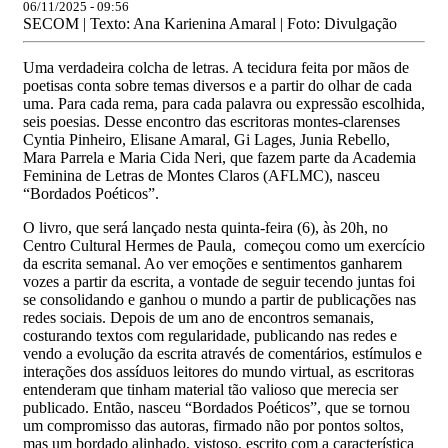
06/11/2025 - 09:56
SECOM | Texto: Ana Karienina Amaral | Foto: Divulgação
Uma verdadeira colcha de letras. A tecidura feita por mãos de
poetisas conta sobre temas diversos e a partir do olhar de cada
uma. Para cada rema, para cada palavra ou expressão escolhida,
seis poesias. Desse encontro das escritoras montes-clarenses
Cyntia Pinheiro, Elisane Amaral, Gi Lages, Junia Rebello,
Mara Parrela e Maria Cida Neri, que fazem parte da Academia
Feminina de Letras de Montes Claros (AFLMC), nasceu
“Bordados Poéticos”.
O livro, que será lançado nesta quinta-feira (6), às 20h, no
Centro Cultural Hermes de Paula, começou como um exercício
da escrita semanal. Ao ver emoções e sentimentos ganharem
vozes a partir da escrita, a vontade de seguir tecendo juntas foi
se consolidando e ganhou o mundo a partir de publicações nas
redes sociais. Depois de um ano de encontros semanais,
costurando textos com regularidade, publicando nas redes e
vendo a evolução da escrita através de comentários, estímulos e
interações dos assíduos leitores do mundo virtual, as escritoras
entenderam que tinham material tão valioso que merecia ser
publicado. Então, nasceu “Bordados Poéticos”, que se tornou
um compromisso das autoras, firmado não por pontos soltos,
mas um bordado alinhado, vistoso, escrito com a característica