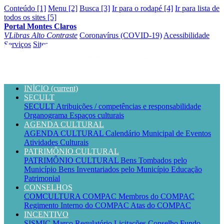
Conteúdo [1]
Menu [2]
Busca [3]
Ir para o rodapé [4]
Ir para lista de
todos os sites [5]
Portal Montes Claros
VLibras
Alto Contraste
Coronavírus (COVID-19)
Acessibilidade
Serviços
Sites
INÍCIO
(current)
SECULT
SECULT
Atribuições / competências e responsabilidade
Organograma
Espaços culturais
AGENDA CULTURAL
AGENDA CULTURAL
Calendário Municipal de Eventos
Atividades Culturais
PATRIMÔNIO CULTURAL
PATRIMÔNIO CULTURAL
Bens Tombados pelo
Município
Bens Inventariados pelo Município
Educação
Patrimonial
CONSELHOS
COMCULTURA
COMPAC
Membros do COMPAC
Regimento Interno do COMPAC
Atas do COMPAC
INCENTIVO
SISMIC
Marco Regulatório
Licitações
Conselho
Fundo