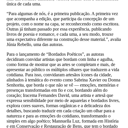
única de cada uma.
“Para algumas de nós, é a primeira publicação. A primeira vez
que acompanha a edição, que participa da concepção de um
projeto, com o nome na capa, se reconhecendo como escritora.
Outras já tinham passado por essa experiência, publicando
livros de poesia e romance, e cada uma, a seu modo, trouxe
uma expectativa diferente na construção desse material.”, avalia
Júnia Rebello, uma das autoras.
Para o lançamento de “Bordados Poéticos”, as autoras
decidiram convidar artistas que bordam com linha e agulha,
como forma de mostrar que as artes se completam e mais, de
apresentar ao público os múltiplos olhares que traduzem a vida
cotidiana. Para isso, convidaram artesãos ícones da cidade,
alinhados à temática do evento como Sabrina Xavier ou Donna
Senhorita, que borda o que não se vê — emoções, memórias e
presenças transformadas em fio e cor, bordando além do
coração; Iracema Fernandes David, uma artista e artesã que
expressa sensibilidade por meio de aquarelas e bordados livres,
explora cores suaves, formas orgânicas e a delicadeza dos
detalhes, buscando traduzir em cada criação um olhar para a
natureza e para as emoções do cotidiano, transformando o
simples em algo poético; Mannuella Luz, formada em História
e em Conservação e Restauração de Bens, que tem o bordado