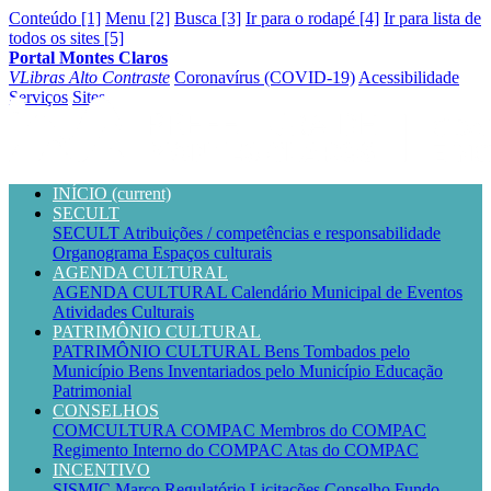
Conteúdo [1]
Menu [2]
Busca [3]
Ir para o rodapé [4]
Ir para lista de
todos os sites [5]
Portal Montes Claros
VLibras
Alto Contraste
Coronavírus (COVID-19)
Acessibilidade
Serviços
Sites
INÍCIO
(current)
SECULT
SECULT
Atribuições / competências e responsabilidade
Organograma
Espaços culturais
AGENDA CULTURAL
AGENDA CULTURAL
Calendário Municipal de Eventos
Atividades Culturais
PATRIMÔNIO CULTURAL
PATRIMÔNIO CULTURAL
Bens Tombados pelo
Município
Bens Inventariados pelo Município
Educação
Patrimonial
CONSELHOS
COMCULTURA
COMPAC
Membros do COMPAC
Regimento Interno do COMPAC
Atas do COMPAC
INCENTIVO
SISMIC
Marco Regulatório
Licitações
Conselho
Fundo