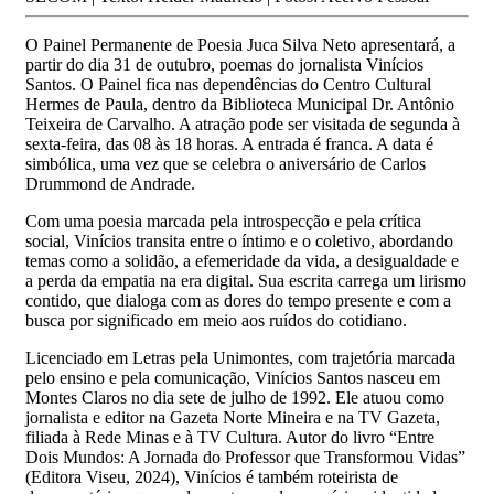
O Painel Permanente de Poesia Juca Silva Neto apresentará, a
partir do dia 31 de outubro, poemas do jornalista Vinícios
Santos. O Painel fica nas dependências do Centro Cultural
Hermes de Paula, dentro da Biblioteca Municipal Dr. Antônio
Teixeira de Carvalho. A atração pode ser visitada de segunda à
sexta-feira, das 08 às 18 horas. A entrada é franca. A data é
simbólica, uma vez que se celebra o aniversário de Carlos
Drummond de Andrade.
Com uma poesia marcada pela introspecção e pela crítica
social, Vinícios transita entre o íntimo e o coletivo, abordando
temas como a solidão, a efemeridade da vida, a desigualdade e
a perda da empatia na era digital. Sua escrita carrega um lirismo
contido, que dialoga com as dores do tempo presente e com a
busca por significado em meio aos ruídos do cotidiano.
Licenciado em Letras pela Unimontes, com trajetória marcada
pelo ensino e pela comunicação, Vinícios Santos nasceu em
Montes Claros no dia sete de julho de 1992. Ele atuou como
jornalista e editor na Gazeta Norte Mineira e na TV Gazeta,
filiada à Rede Minas e à TV Cultura. Autor do livro “Entre
Dois Mundos: A Jornada do Professor que Transformou Vidas”
(Editora Viseu, 2024), Vinícios é também roteirista de