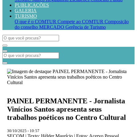
PUBLICAÇÕES
GALERIA
TURISMO
O que é o COMTUR
Compete ao COMTUR
Composição
do conselho
MERCADO
Gerência de Turismo
PAINEL PERMANENTE - Jornalista
Vinícios Santos apresenta seus
trabalhos poéticos no Centro Cultural
30/10/2025 - 10:57
SECOM | Texto: Hélder Maurício | Fotos: Acervo Pessoal