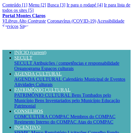
Conteúdo [1]
Menu [2]
Busca [3]
Ir para o rodapé [4]
Ir para lista de
todos os sites [5]
Portal Montes Claros
VLibras
Alto Contraste
Coronavírus (COVID-19)
Acessibilidade
Serviços
Sites
INÍCIO
(current)
SECULT
SECULT
Atribuições / competências e responsabilidade
Organograma
Espaços culturais
AGENDA CULTURAL
AGENDA CULTURAL
Calendário Municipal de Eventos
Atividades Culturais
PATRIMÔNIO CULTURAL
PATRIMÔNIO CULTURAL
Bens Tombados pelo
Município
Bens Inventariados pelo Município
Educação
Patrimonial
CONSELHOS
COMCULTURA
COMPAC
Membros do COMPAC
Regimento Interno do COMPAC
Atas do COMPAC
INCENTIVO
SISMIC
Marco Regulatório
Licitações
Conselho
Fundo