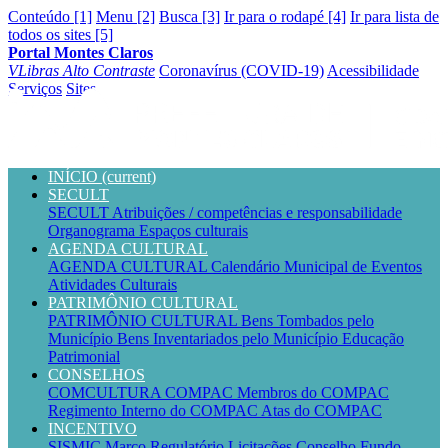
Conteúdo [1]
Menu [2]
Busca [3]
Ir para o rodapé [4]
Ir para lista de
todos os sites [5]
Portal Montes Claros
VLibras
Alto Contraste
Coronavírus (COVID-19)
Acessibilidade
Serviços
Sites
INÍCIO
(current)
SECULT
SECULT
Atribuições / competências e responsabilidade
Organograma
Espaços culturais
AGENDA CULTURAL
AGENDA CULTURAL
Calendário Municipal de Eventos
Atividades Culturais
PATRIMÔNIO CULTURAL
PATRIMÔNIO CULTURAL
Bens Tombados pelo
Município
Bens Inventariados pelo Município
Educação
Patrimonial
CONSELHOS
COMCULTURA
COMPAC
Membros do COMPAC
Regimento Interno do COMPAC
Atas do COMPAC
INCENTIVO
SISMIC
Marco Regulatório
Licitações
Conselho
Fundo