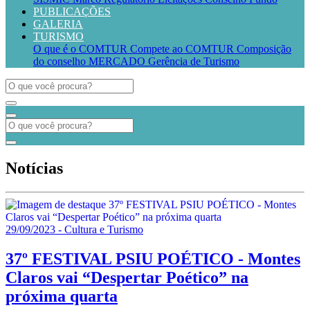
PUBLICAÇÕES
GALERIA
TURISMO
O que é o COMTUR
Compete ao COMTUR
Composição
do conselho
MERCADO
Gerência de Turismo
Notícias
29/09/2023 - Cultura e Turismo
37º FESTIVAL PSIU POÉTICO - Montes
Claros vai “Despertar Poético” na
próxima quarta