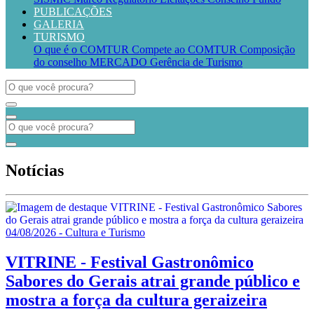
PUBLICAÇÕES
GALERIA
TURISMO
O que é o COMTUR
Compete ao COMTUR
Composição
do conselho
MERCADO
Gerência de Turismo
Notícias
04/08/2026 - Cultura e Turismo
VITRINE - Festival Gastronômico
Sabores do Gerais atrai grande público e
mostra a força da cultura geraizeira