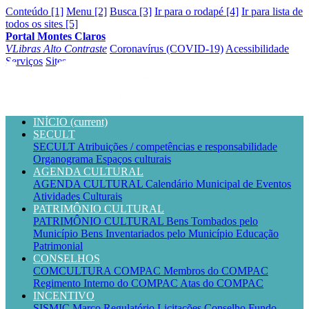
Conteúdo [1]
Menu [2]
Busca [3]
Ir para o rodapé [4]
Ir para lista de
todos os sites [5]
Portal Montes Claros
VLibras
Alto Contraste
Coronavírus (COVID-19)
Acessibilidade
Serviços
Sites
INÍCIO
(current)
SECULT
SECULT
Atribuições / competências e responsabilidade
Organograma
Espaços culturais
AGENDA CULTURAL
AGENDA CULTURAL
Calendário Municipal de Eventos
Atividades Culturais
PATRIMÔNIO CULTURAL
PATRIMÔNIO CULTURAL
Bens Tombados pelo
Município
Bens Inventariados pelo Município
Educação
Patrimonial
CONSELHOS
COMCULTURA
COMPAC
Membros do COMPAC
Regimento Interno do COMPAC
Atas do COMPAC
INCENTIVO
SISMIC
Marco Regulatório
Licitações
Conselho
Fundo