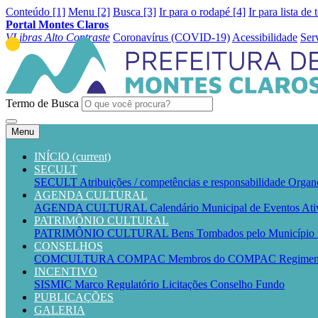
Conteúdo [1]
Menu [2]
Busca [3]
Ir para o rodapé [4]
Ir para lista de 
Portal Montes Claros
VLibras
Alto Contraste
Coronavírus (COVID-19)
Acessibilidade
Ser
Termo de Busca
Menu
INÍCIO
(current)
SECULT
SECULT
Atribuições / competências e responsabilidade
Organ
AGENDA CULTURAL
AGENDA CULTURAL
Calendário Municipal de Eventos
Ati
PATRIMÔNIO CULTURAL
PATRIMÔNIO CULTURAL
Bens Tombados pelo Município
CONSELHOS
COMCULTURA
COMPAC
Membros do COMPAC
Regime
INCENTIVO
SISMIC
Marco Regulatório
Licitações
Conselho
Fundo
PUBLICAÇÕES
GALERIA