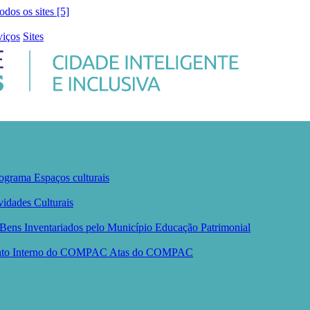
todos os sites [5]
viços
Sites
ograma
Espaços culturais
vidades Culturais
Bens Inventariados pelo Município
Educação Patrimonial
nto Interno do COMPAC
Atas do COMPAC