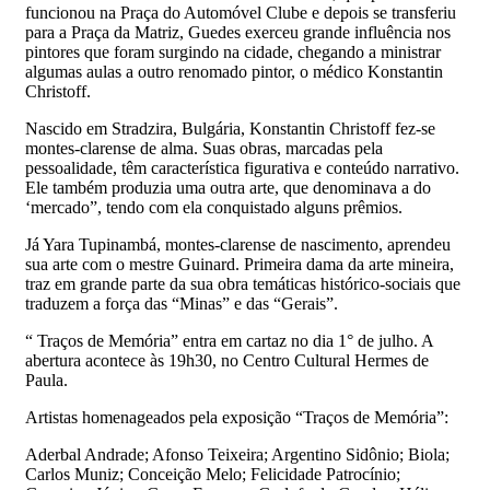
funcionou na Praça do Automóvel Clube e depois se transferiu
para a Praça da Matriz, Guedes exerceu grande influência nos
pintores que foram surgindo na cidade, chegando a ministrar
algumas aulas a outro renomado pintor, o médico Konstantin
Christoff.
Nascido em Stradzira, Bulgária, Konstantin Christoff fez-se
montes-clarense de alma. Suas obras, marcadas pela
pessoalidade, têm característica figurativa e conteúdo narrativo.
Ele também produzia uma outra arte, que denominava a do
‘mercado”, tendo com ela conquistado alguns prêmios.
Já Yara Tupinambá, montes-clarense de nascimento, aprendeu
sua arte com o mestre Guinard. Primeira dama da arte mineira,
traz em grande parte da sua obra temáticas histórico-sociais que
traduzem a força das “Minas” e das “Gerais”.
“ Traços de Memória” entra em cartaz no dia 1° de julho. A
abertura acontece às 19h30, no Centro Cultural Hermes de
Paula.
Artistas homenageados pela exposição “Traços de Memória”:
Aderbal Andrade; Afonso Teixeira; Argentino Sidônio; Biola;
Carlos Muniz; Conceição Melo; Felicidade Patrocínio;