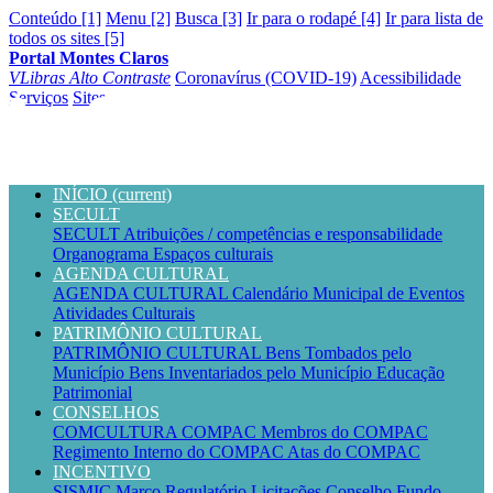
Conteúdo [1]
Menu [2]
Busca [3]
Ir para o rodapé [4]
Ir para lista de
todos os sites [5]
Portal Montes Claros
VLibras
Alto Contraste
Coronavírus (COVID-19)
Acessibilidade
Serviços
Sites
INÍCIO
(current)
SECULT
SECULT
Atribuições / competências e responsabilidade
Organograma
Espaços culturais
AGENDA CULTURAL
AGENDA CULTURAL
Calendário Municipal de Eventos
Atividades Culturais
PATRIMÔNIO CULTURAL
PATRIMÔNIO CULTURAL
Bens Tombados pelo
Município
Bens Inventariados pelo Município
Educação
Patrimonial
CONSELHOS
COMCULTURA
COMPAC
Membros do COMPAC
Regimento Interno do COMPAC
Atas do COMPAC
INCENTIVO
SISMIC
Marco Regulatório
Licitações
Conselho
Fundo