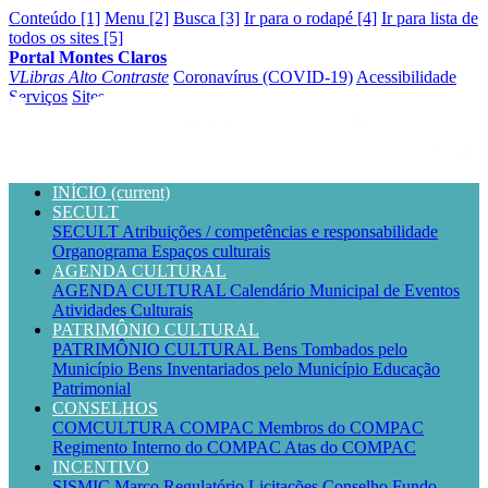
Conteúdo [1]
Menu [2]
Busca [3]
Ir para o rodapé [4]
Ir para lista de
todos os sites [5]
Portal Montes Claros
VLibras
Alto Contraste
Coronavírus (COVID-19)
Acessibilidade
Serviços
Sites
INÍCIO
(current)
SECULT
SECULT
Atribuições / competências e responsabilidade
Organograma
Espaços culturais
AGENDA CULTURAL
AGENDA CULTURAL
Calendário Municipal de Eventos
Atividades Culturais
PATRIMÔNIO CULTURAL
PATRIMÔNIO CULTURAL
Bens Tombados pelo
Município
Bens Inventariados pelo Município
Educação
Patrimonial
CONSELHOS
COMCULTURA
COMPAC
Membros do COMPAC
Regimento Interno do COMPAC
Atas do COMPAC
INCENTIVO
SISMIC
Marco Regulatório
Licitações
Conselho
Fundo