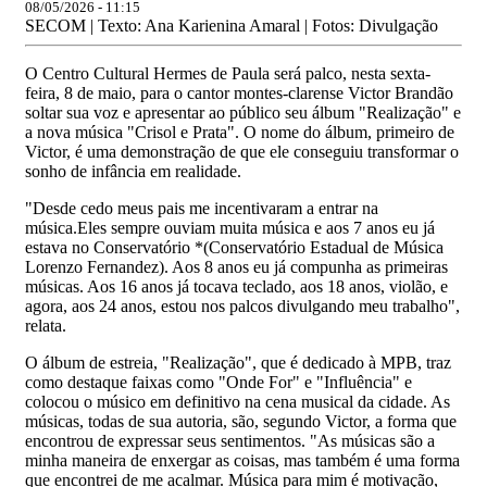
08/05/2026 - 11:15
SECOM | Texto: Ana Karienina Amaral | Fotos: Divulgação
O Centro Cultural Hermes de Paula será palco, nesta sexta-
feira, 8 de maio, para o cantor montes-clarense Victor Brandão
soltar sua voz e apresentar ao público seu álbum "Realização" e
a nova música "Crisol e Prata". O nome do álbum, primeiro de
Victor, é uma demonstração de que ele conseguiu transformar o
sonho de infância em realidade.
"Desde cedo meus pais me incentivaram a entrar na
música.Eles sempre ouviam muita música e aos 7 anos eu já
estava no Conservatório *(Conservatório Estadual de Música
Lorenzo Fernandez). Aos 8 anos eu já compunha as primeiras
músicas. Aos 16 anos já tocava teclado, aos 18 anos, violão, e
agora, aos 24 anos, estou nos palcos divulgando meu trabalho",
relata.
O álbum de estreia, "Realização", que é dedicado à MPB, traz
como destaque faixas como "Onde For" e "Influência" e
colocou o músico em definitivo na cena musical da cidade. As
músicas, todas de sua autoria, são, segundo Victor, a forma que
encontrou de expressar seus sentimentos. "As músicas são a
minha maneira de enxergar as coisas, mas também é uma forma
que encontrei de me acalmar. Música para mim é motivação,