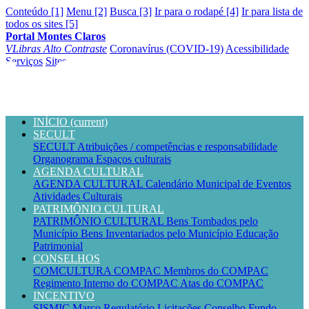
Conteúdo [1]
Menu [2]
Busca [3]
Ir para o rodapé [4]
Ir para lista de
todos os sites [5]
Portal Montes Claros
VLibras
Alto Contraste
Coronavírus (COVID-19)
Acessibilidade
Serviços
Sites
INÍCIO
(current)
SECULT
SECULT
Atribuições / competências e responsabilidade
Organograma
Espaços culturais
AGENDA CULTURAL
AGENDA CULTURAL
Calendário Municipal de Eventos
Atividades Culturais
PATRIMÔNIO CULTURAL
PATRIMÔNIO CULTURAL
Bens Tombados pelo
Município
Bens Inventariados pelo Município
Educação
Patrimonial
CONSELHOS
COMCULTURA
COMPAC
Membros do COMPAC
Regimento Interno do COMPAC
Atas do COMPAC
INCENTIVO
SISMIC
Marco Regulatório
Licitações
Conselho
Fundo