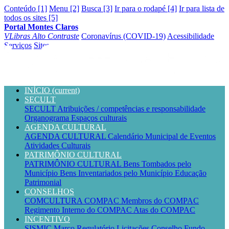
Conteúdo [1]
Menu [2]
Busca [3]
Ir para o rodapé [4]
Ir para lista de
todos os sites [5]
Portal Montes Claros
VLibras
Alto Contraste
Coronavírus (COVID-19)
Acessibilidade
Serviços
Sites
INÍCIO
(current)
SECULT
SECULT
Atribuições / competências e responsabilidade
Organograma
Espaços culturais
AGENDA CULTURAL
AGENDA CULTURAL
Calendário Municipal de Eventos
Atividades Culturais
PATRIMÔNIO CULTURAL
PATRIMÔNIO CULTURAL
Bens Tombados pelo
Município
Bens Inventariados pelo Município
Educação
Patrimonial
CONSELHOS
COMCULTURA
COMPAC
Membros do COMPAC
Regimento Interno do COMPAC
Atas do COMPAC
INCENTIVO
SISMIC
Marco Regulatório
Licitações
Conselho
Fundo