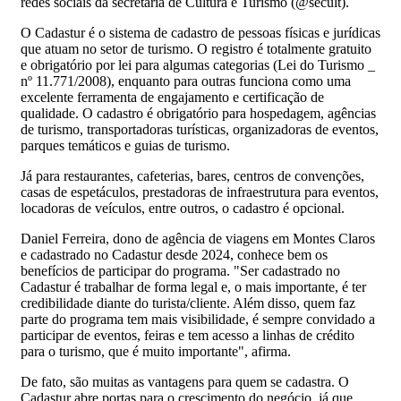
redes sociais da secretaria de Cultura e Turismo (@secult).
O Cadastur é o sistema de cadastro de pessoas físicas e jurídicas
que atuam no setor de turismo. O registro é totalmente gratuito
e obrigatório por lei para algumas categorias (Lei do Turismo _
nº 11.771/2008), enquanto para outras funciona como uma
excelente ferramenta de engajamento e certificação de
qualidade. O cadastro é obrigatório para hospedagem, agências
de turismo, transportadoras turísticas, organizadoras de eventos,
parques temáticos e guias de turismo.
Já para restaurantes, cafeterias, bares, centros de convenções,
casas de espetáculos, prestadoras de infraestrutura para eventos,
locadoras de veículos, entre outros, o cadastro é opcional.
Daniel Ferreira, dono de agência de viagens em Montes Claros
e cadastrado no Cadastur desde 2024, conhece bem os
benefícios de participar do programa. "Ser cadastrado no
Cadastur é trabalhar de forma legal e, o mais importante, é ter
credibilidade diante do turista/cliente. Além disso, quem faz
parte do programa tem mais visibilidade, é sempre convidado a
participar de eventos, feiras e tem acesso a linhas de crédito
para o turismo, que é muito importante", afirma.
De fato, são muitas as vantagens para quem se cadastra. O
Cadastur abre portas para o crescimento do negócio, já que