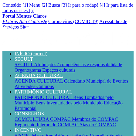
Conteúdo [1]
Menu [2]
Busca [3]
Ir para o rodapé [4]
Ir para lista de
todos os sites [5]
Portal Montes Claros
VLibras
Alto Contraste
Coronavírus (COVID-19)
Acessibilidade
Serviços
Sites
INÍCIO
(current)
SECULT
SECULT
Atribuições / competências e responsabilidade
Organograma
Espaços culturais
AGENDA CULTURAL
AGENDA CULTURAL
Calendário Municipal de Eventos
Atividades Culturais
PATRIMÔNIO CULTURAL
PATRIMÔNIO CULTURAL
Bens Tombados pelo
Município
Bens Inventariados pelo Município
Educação
Patrimonial
CONSELHOS
COMCULTURA
COMPAC
Membros do COMPAC
Regimento Interno do COMPAC
Atas do COMPAC
INCENTIVO
SISMIC
Marco Regulatório
Licitações
Conselho
Fundo