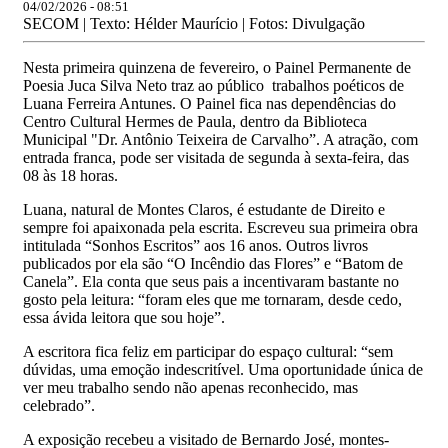
04/02/2026 - 08:51
SECOM | Texto: Hélder Maurício | Fotos: Divulgação
Nesta primeira quinzena de fevereiro, o Painel Permanente de
Poesia Juca Silva Neto traz ao público trabalhos poéticos de
Luana Ferreira Antunes. O Painel fica nas dependências do
Centro Cultural Hermes de Paula, dentro da Biblioteca
Municipal "Dr. Antônio Teixeira de Carvalho”. A atração, com
entrada franca, pode ser visitada de segunda à sexta-feira, das
08 às 18 horas.
Luana, natural de Montes Claros, é estudante de Direito e
sempre foi apaixonada pela escrita. Escreveu sua primeira obra
intitulada “Sonhos Escritos” aos 16 anos. Outros livros
publicados por ela são “O Incêndio das Flores” e “Batom de
Canela”. Ela conta que seus pais a incentivaram bastante no
gosto pela leitura: “foram eles que me tornaram, desde cedo,
essa ávida leitora que sou hoje”.
A escritora fica feliz em participar do espaço cultural: “sem
dúvidas, uma emoção indescritível. Uma oportunidade única de
ver meu trabalho sendo não apenas reconhecido, mas
celebrado”.
A exposição recebeu a visitado de Bernardo José, montes-