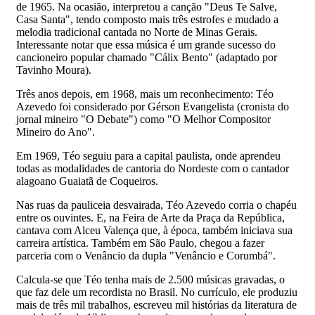
de 1965. Na ocasião, interpretou a canção "Deus Te Salve,
Casa Santa", tendo composto mais três estrofes e mudado a
melodia tradicional cantada no Norte de Minas Gerais.
Interessante notar que essa música é um grande sucesso do
cancioneiro popular chamado "Cálix Bento" (adaptado por
Tavinho Moura).
Três anos depois, em 1968, mais um reconhecimento: Téo
Azevedo foi considerado por Gérson Evangelista (cronista do
jornal mineiro "O Debate") como "O Melhor Compositor
Mineiro do Ano".
Em 1969, Téo seguiu para a capital paulista, onde aprendeu
todas as modalidades de cantoria do Nordeste com o cantador
alagoano Guaiatã de Coqueiros.
Nas ruas da pauliceia desvairada, Téo Azevedo corria o chapéu
entre os ouvintes. E, na Feira de Arte da Praça da República,
cantava com Alceu Valença que, à época, também iniciava sua
carreira artística. Também em São Paulo, chegou a fazer
parceria com o Venâncio da dupla "Venâncio e Corumbá".
Calcula-se que Téo tenha mais de 2.500 músicas gravadas, o
que faz dele um recordista no Brasil. No currículo, ele produziu
mais de três mil trabalhos, escreveu mil histórias da literatura de