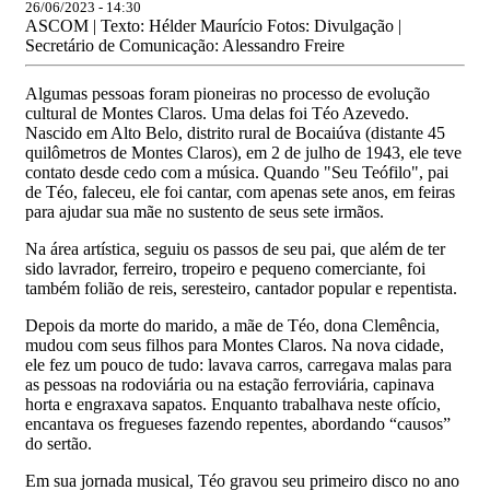
26/06/2023 - 14:30
ASCOM | Texto: Hélder Maurício Fotos: Divulgação |
Secretário de Comunicação: Alessandro Freire
Algumas pessoas foram pioneiras no processo de evolução
cultural de Montes Claros. Uma delas foi Téo Azevedo.
Nascido em Alto Belo, distrito rural de Bocaiúva (distante 45
quilômetros de Montes Claros), em 2 de julho de 1943, ele teve
contato desde cedo com a música. Quando "Seu Teófilo", pai
de Téo, faleceu, ele foi cantar, com apenas sete anos, em feiras
para ajudar sua mãe no sustento de seus sete irmãos.
Na área artística, seguiu os passos de seu pai, que além de ter
sido lavrador, ferreiro, tropeiro e pequeno comerciante, foi
também folião de reis, seresteiro, cantador popular e repentista.
Depois da morte do marido, a mãe de Téo, dona Clemência,
mudou com seus filhos para Montes Claros. Na nova cidade,
ele fez um pouco de tudo: lavava carros, carregava malas para
as pessoas na rodoviária ou na estação ferroviária, capinava
horta e engraxava sapatos. Enquanto trabalhava neste ofício,
encantava os fregueses fazendo repentes, abordando “causos”
do sertão.
Em sua jornada musical, Téo gravou seu primeiro disco no ano