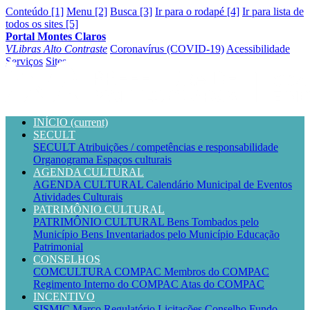
Conteúdo [1]
Menu [2]
Busca [3]
Ir para o rodapé [4]
Ir para lista de
todos os sites [5]
Portal Montes Claros
VLibras
Alto Contraste
Coronavírus (COVID-19)
Acessibilidade
Serviços
Sites
INÍCIO
(current)
SECULT
SECULT
Atribuições / competências e responsabilidade
Organograma
Espaços culturais
AGENDA CULTURAL
AGENDA CULTURAL
Calendário Municipal de Eventos
Atividades Culturais
PATRIMÔNIO CULTURAL
PATRIMÔNIO CULTURAL
Bens Tombados pelo
Município
Bens Inventariados pelo Município
Educação
Patrimonial
CONSELHOS
COMCULTURA
COMPAC
Membros do COMPAC
Regimento Interno do COMPAC
Atas do COMPAC
INCENTIVO
SISMIC
Marco Regulatório
Licitações
Conselho
Fundo