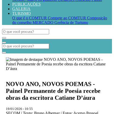
PUBLICAÇÕES
GALERIA
TURISMO
O que é o COMTUR
Compete ao COMTUR
Composição
do conselho
MERCADO
Gerência de Turismo
NOVO ANO, NOVOS POEMAS -
Painel Permanente de Poesia recebe
obras da escritora Catiane D’áura
19/01/2026 - 10:55
SECOM | Texto: Bruno Albernaz | Fotos: Acervo Pessoal