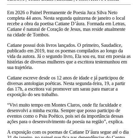
Em 2026 o Painel Permanente de Poesia Juca Silva Neto
completa 44 anos. Nesta segunda quinzena de janeiro o local
recebe a obra da poetisa Catiane D’áura. Formada em Letras,
Catiane é natural de Coração de Jesus, mas reside atualmente
na cidade de Tombos.
Catiane possui dois livros lançados. O primeiro, Saudadice,
publicado em 2019, traz os poemas compilados ao longo da
vida da autora. Já o segundo livro, Ela sou eu, traz em poesia as
histórias de diversas mulheres que a escritora testemunhou em
sua trajetória.
Catiane escreve desde os 12 anos de idade e já participou de
diversas antologias poéticas. Nesta segunda-feira, 19, a partir
das 17h, a escritora vai promover um sarau para marcar a
exposição do seu trabalho.
“Vivi muito tempo em Montes Claros, onde fiz faculdade e
desenvolvi a minha escrita. Sempre que posso participo de
eventos como o Psiu Poético, pois sei da importância dessas
ações para o desenvolvimento da poesia na região”, explica.
A exposição com os poemas de Catiane D’áura segue até o dia
31 de janeiro, no painel que fica nas dependências do Centro