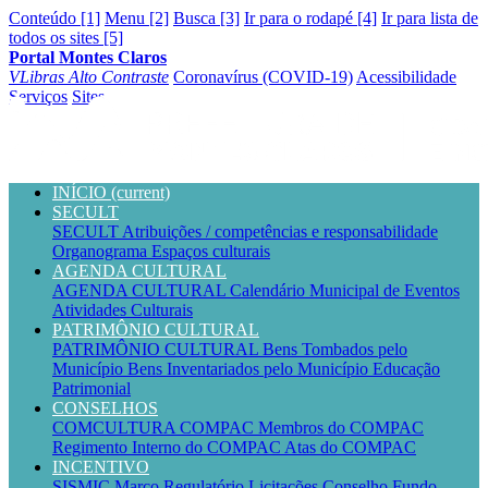
Conteúdo [1]
Menu [2]
Busca [3]
Ir para o rodapé [4]
Ir para lista de
todos os sites [5]
Portal Montes Claros
VLibras
Alto Contraste
Coronavírus (COVID-19)
Acessibilidade
Serviços
Sites
INÍCIO
(current)
SECULT
SECULT
Atribuições / competências e responsabilidade
Organograma
Espaços culturais
AGENDA CULTURAL
AGENDA CULTURAL
Calendário Municipal de Eventos
Atividades Culturais
PATRIMÔNIO CULTURAL
PATRIMÔNIO CULTURAL
Bens Tombados pelo
Município
Bens Inventariados pelo Município
Educação
Patrimonial
CONSELHOS
COMCULTURA
COMPAC
Membros do COMPAC
Regimento Interno do COMPAC
Atas do COMPAC
INCENTIVO
SISMIC
Marco Regulatório
Licitações
Conselho
Fundo