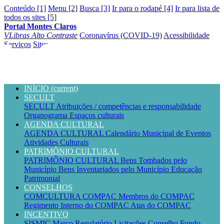
Conteúdo [1]
Menu [2]
Busca [3]
Ir para o rodapé [4]
Ir para lista de
todos os sites [5]
Portal Montes Claros
VLibras
Alto Contraste
Coronavírus (COVID-19)
Acessibilidade
Serviços
Sites
INÍCIO
(current)
SECULT
SECULT
Atribuições / competências e responsabilidade
Organograma
Espaços culturais
AGENDA CULTURAL
AGENDA CULTURAL
Calendário Municipal de Eventos
Atividades Culturais
PATRIMÔNIO CULTURAL
PATRIMÔNIO CULTURAL
Bens Tombados pelo
Município
Bens Inventariados pelo Município
Educação
Patrimonial
CONSELHOS
COMCULTURA
COMPAC
Membros do COMPAC
Regimento Interno do COMPAC
Atas do COMPAC
INCENTIVO
SISMIC
Marco Regulatório
Licitações
Conselho
Fundo