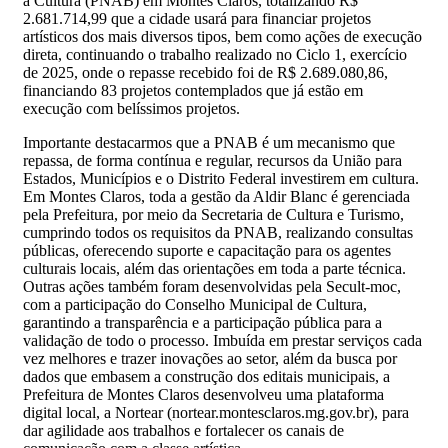
à Cultura (PNAB) em Montes Claros, totalizando R$
2.681.714,99 que a cidade usará para financiar projetos
artísticos dos mais diversos tipos, bem como ações de execução
direta, continuando o trabalho realizado no Ciclo 1, exercício
de 2025, onde o repasse recebido foi de R$ 2.689.080,86,
financiando 83 projetos contemplados que já estão em
execução com belíssimos projetos.
Importante destacarmos que a PNAB é um mecanismo que
repassa, de forma contínua e regular, recursos da União para
Estados, Municípios e o Distrito Federal investirem em cultura.
Em Montes Claros, toda a gestão da Aldir Blanc é gerenciada
pela Prefeitura, por meio da Secretaria de Cultura e Turismo,
cumprindo todos os requisitos da PNAB, realizando consultas
públicas, oferecendo suporte e capacitação para os agentes
culturais locais, além das orientações em toda a parte técnica.
Outras ações também foram desenvolvidas pela Secult-moc,
com a participação do Conselho Municipal de Cultura,
garantindo a transparência e a participação pública para a
validação de todo o processo. Imbuída em prestar serviços cada
vez melhores e trazer inovações ao setor, além da busca por
dados que embasem a construção dos editais municipais, a
Prefeitura de Montes Claros desenvolveu uma plataforma
digital local, a Nortear (nortear.montesclaros.mg.gov.br), para
dar agilidade aos trabalhos e fortalecer os canais de