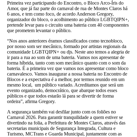
Primeira vez participando do Encontro, o Bloco Arco-Íris do
Amor, que já faz parte do carnaval de rua de Montes Claros há
6 anos, e tem como foco, de acordo Anderson Gregory,
organizador do bloco, o acolhimento ao público LGBTQIPN+,
pretende levar para o circuito uma bateria com 40 componentes
que prometem levantar o público.
“Nos anos anteriores éramos classificados como tecnobloco,
por nosso som ser mecânico, formado por artistas regionais da
comunidade LGBTQIPN+ ou djs. Neste ano temos a alegria de
ir para a rua ao som de uma bateria. Vamos nos apresentar de
forma híbrida, tanto com som mecânico quanto com o som da
bateria. É a primeira vez que vamos nos apresentar como bloco
carnavalesco. Vamos inaugurar a nossa bateria no Encontro de
Blocos e a expectativa é a melhor, por termos reunido em um
mesmo local, um público variado. Acreditamos que será um
evento organizado, democrático, que abarque todos esses
públicos e que todos estarão lá para se divertir de forma
ordeira”, afirma Gregory.
A segurança também vai desfilar junto com os foliões no
Carnaval 2026. Para garantir tranquilidade a quem estiver se
divertindo na folia, a Prefeitura de Montes Claros, através das
secretarias municipais de Segurança Integrada, Cultura e
Turismo, MCTrans e Guarda Municipal, juntamente com as