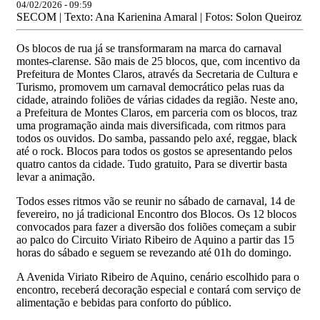
04/02/2026 - 09:59
SECOM | Texto: Ana Karienina Amaral | Fotos: Solon Queiroz
Os blocos de rua já se transformaram na marca do carnaval
montes-clarense. São mais de 25 blocos, que, com incentivo da
Prefeitura de Montes Claros, através da Secretaria de Cultura e
Turismo, promovem um carnaval democrático pelas ruas da
cidade, atraindo foliões de várias cidades da região. Neste ano,
a Prefeitura de Montes Claros, em parceria com os blocos, traz
uma programação ainda mais diversificada, com ritmos para
todos os ouvidos. Do samba, passando pelo axé, reggae, black
até o rock. Blocos para todos os gostos se apresentando pelos
quatro cantos da cidade. Tudo gratuito, Para se divertir basta
levar a animação.
Todos esses ritmos vão se reunir no sábado de carnaval, 14 de
fevereiro, no já tradicional Encontro dos Blocos. Os 12 blocos
convocados para fazer a diversão dos foliões começam a subir
ao palco do Circuito Viriato Ribeiro de Aquino a partir das 15
horas do sábado e seguem se revezando até 01h do domingo.
A Avenida Viriato Ribeiro de Aquino, cenário escolhido para o
encontro, receberá decoração especial e contará com serviço de
alimentação e bebidas para conforto do público.