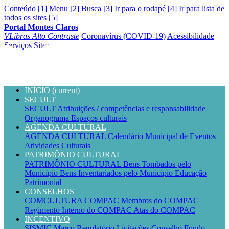
Conteúdo [1]
Menu [2]
Busca [3]
Ir para o rodapé [4]
Ir para lista de
todos os sites [5]
Portal Montes Claros
VLibras
Alto Contraste
Coronavírus (COVID-19)
Acessibilidade
Serviços
Sites
INÍCIO
(current)
SECULT
SECULT
Atribuições / competências e responsabilidade
Organograma
Espaços culturais
AGENDA CULTURAL
AGENDA CULTURAL
Calendário Municipal de Eventos
Atividades Culturais
PATRIMÔNIO CULTURAL
PATRIMÔNIO CULTURAL
Bens Tombados pelo
Município
Bens Inventariados pelo Município
Educação
Patrimonial
CONSELHOS
COMCULTURA
COMPAC
Membros do COMPAC
Regimento Interno do COMPAC
Atas do COMPAC
INCENTIVO
SISMIC
Marco Regulatório
Licitações
Conselho
Fundo