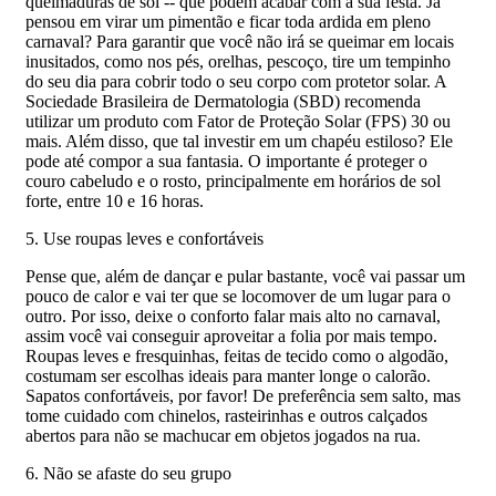
queimaduras de sol -- que podem acabar com a sua festa. Já
pensou em virar um pimentão e ficar toda ardida em pleno
carnaval? Para garantir que você não irá se queimar em locais
inusitados, como nos pés, orelhas, pescoço, tire um tempinho
do seu dia para cobrir todo o seu corpo com protetor solar. A
Sociedade Brasileira de Dermatologia (SBD) recomenda
utilizar um produto com Fator de Proteção Solar (FPS) 30 ou
mais. Além disso, que tal investir em um chapéu estiloso? Ele
pode até compor a sua fantasia. O importante é proteger o
couro cabeludo e o rosto, principalmente em horários de sol
forte, entre 10 e 16 horas.
5. Use roupas leves e confortáveis
Pense que, além de dançar e pular bastante, você vai passar um
pouco de calor e vai ter que se locomover de um lugar para o
outro. Por isso, deixe o conforto falar mais alto no carnaval,
assim você vai conseguir aproveitar a folia por mais tempo.
Roupas leves e fresquinhas, feitas de tecido como o algodão,
costumam ser escolhas ideais para manter longe o calorão.
Sapatos confortáveis, por favor! De preferência sem salto, mas
tome cuidado com chinelos, rasteirinhas e outros calçados
abertos para não se machucar em objetos jogados na rua.
6. Não se afaste do seu grupo