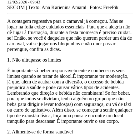
12/02/2026 - 09:43
SECOM | Texto: Ana Karienina Amaral | Fotos: FreePik
A contagem regressiva para o carnaval já começou. Mas se
jogar na folia exige cuidados essenciais. Para que a alegria não
dê lugar à frustração, durante a festa momesca é preciso cuidar-
se! Então, se você é daqueles que não querem perder um dia de
carnaval, vai se jogar nos bloquinhos e não quer passar
perrengue, confira as dicas.
1. Não ultrapasse os limites
É importante só beber responsavelmente e conhecer os seus
limites quando se tratar de álcool.É importante ter moderação,
já que, além de acabar com a diversão, o excesso de bebida
prejudica a saúde e pode causar vários tipos de acidentes.
Lembrando que direção e bebida não combinam! Se for beber,
para que todos se divirtam, tenha alguém no grupo que não
beba para dirigir e levar todos(as) com segurança, ou vá de táxi
ou carro de aplicativo. Além disso, se começar a sentir qualquer
tipo de exaustão física, faça uma pausa e encontre um local
tranquilo para descansar. É importante ouvir o seu corpo.
2. Alimente-se de forma saudável