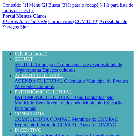
Conteúdo [1]
Menu [2]
Busca [3]
Ir para o rodapé [4]
Ir para lista de
todos os sites [5]
Portal Montes Claros
VLibras
Alto Contraste
Coronavírus (COVID-19)
Acessibilidade
Serviços
Sites
INÍCIO
(current)
SECULT
SECULT
Atribuições / competências e responsabilidade
Organograma
Espaços culturais
AGENDA CULTURAL
AGENDA CULTURAL
Calendário Municipal de Eventos
Atividades Culturais
PATRIMÔNIO CULTURAL
PATRIMÔNIO CULTURAL
Bens Tombados pelo
Município
Bens Inventariados pelo Município
Educação
Patrimonial
CONSELHOS
COMCULTURA
COMPAC
Membros do COMPAC
Regimento Interno do COMPAC
Atas do COMPAC
INCENTIVO
SISMIC
Marco Regulatório
Licitações
Conselho
Fundo