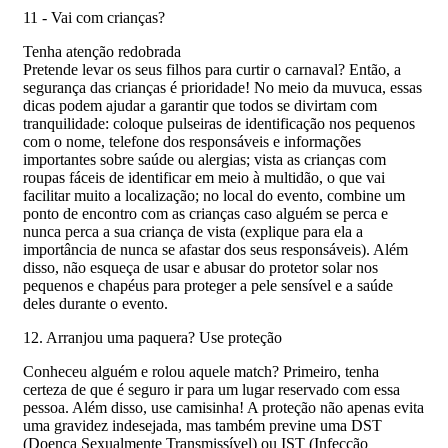
11 - Vai com crianças?
Tenha atenção redobrada
Pretende levar os seus filhos para curtir o carnaval? Então, a
segurança das crianças é prioridade! No meio da muvuca, essas
dicas podem ajudar a garantir que todos se divirtam com
tranquilidade: coloque pulseiras de identificação nos pequenos
com o nome, telefone dos responsáveis e informações
importantes sobre saúde ou alergias; vista as crianças com
roupas fáceis de identificar em meio à multidão, o que vai
facilitar muito a localização; no local do evento, combine um
ponto de encontro com as crianças caso alguém se perca e
nunca perca a sua criança de vista (explique para ela a
importância de nunca se afastar dos seus responsáveis). Além
disso, não esqueça de usar e abusar do protetor solar nos
pequenos e chapéus para proteger a pele sensível e a saúde
deles durante o evento.
12. Arranjou uma paquera? Use proteção
Conheceu alguém e rolou aquele match? Primeiro, tenha
certeza de que é seguro ir para um lugar reservado com essa
pessoa. Além disso, use camisinha! A proteção não apenas evita
uma gravidez indesejada, mas também previne uma DST
(Doença Sexualmente Transmissível) ou IST (Infecção