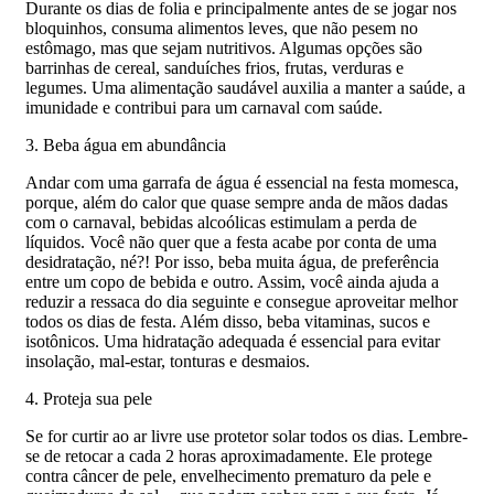
Durante os dias de folia e principalmente antes de se jogar nos
bloquinhos, consuma alimentos leves, que não pesem no
estômago, mas que sejam nutritivos. Algumas opções são
barrinhas de cereal, sanduíches frios, frutas, verduras e
legumes. Uma alimentação saudável auxilia a manter a saúde, a
imunidade e contribui para um carnaval com saúde.
3. Beba água em abundância
Andar com uma garrafa de água é essencial na festa momesca,
porque, além do calor que quase sempre anda de mãos dadas
com o carnaval, bebidas alcoólicas estimulam a perda de
líquidos. Você não quer que a festa acabe por conta de uma
desidratação, né?! Por isso, beba muita água, de preferência
entre um copo de bebida e outro. Assim, você ainda ajuda a
reduzir a ressaca do dia seguinte e consegue aproveitar melhor
todos os dias de festa. Além disso, beba vitaminas, sucos e
isotônicos. Uma hidratação adequada é essencial para evitar
insolação, mal-estar, tonturas e desmaios.
4. Proteja sua pele
Se for curtir ao ar livre use protetor solar todos os dias. Lembre-
se de retocar a cada 2 horas aproximadamente. Ele protege
contra câncer de pele, envelhecimento prematuro da pele e