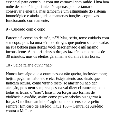
essencial para contribuir com um carnaval com saúde. Uma boa
noite de sono é importante não apenas para restaurar e
conservar a energia, mas também é um estimulante do sistema
imunológico e ainda ajuda a manter as funções cognitivas
funcionando corretamente.
9 - Cuidado com o copo
Parece até conselho de mãe, né?! Mas, sério, tome cuidado com
seu copo, pois há uma série de drogas que podem ser colocadas
na sua bebida para deixar você desorientado e até mesmo
inconsciente. A maioria dessas drogas faz efeito em menos de
30 minutos, mas os efeitos geralmente duram várias horas.
10 - Saiba falar e ouvir “não”
Nunca faça algo que a outra pessoa não queira, inclusive tocar,
beijar, pegar na mão, etc e etc. Esteja atento aos sinais que
indicam recusa, como virar o rosto, se afastar ou não dar
atenção, pois nem sempre a pessoa vai dizer claramente, com
todas as letras, o “não”. Insistir ou forçar são formas de
violência e assédio, assim como puxar cabelos ou agarrar à
força. O melhor caminho é agir com bom senso e respeito
sempre! Em caso de assédio, ligue 180 – Central de Assédio
contra a Mulher