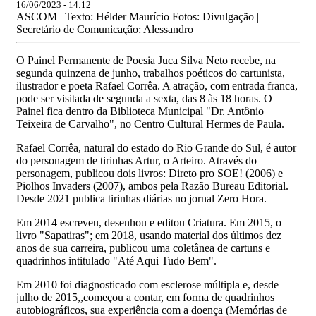
16/06/2023 - 14:12
ASCOM | Texto: Hélder Maurício Fotos: Divulgação |
Secretário de Comunicação: Alessandro
O Painel Permanente de Poesia Juca Silva Neto recebe, na
segunda quinzena de junho, trabalhos poéticos do cartunista,
ilustrador e poeta Rafael Corrêa. A atração, com entrada franca,
pode ser visitada de segunda a sexta, das 8 às 18 horas. O
Painel fica dentro da Biblioteca Municipal "Dr. Antônio
Teixeira de Carvalho", no Centro Cultural Hermes de Paula.
Rafael Corrêa, natural do estado do Rio Grande do Sul, é autor
do personagem de tirinhas Artur, o Arteiro. Através do
personagem, publicou dois livros: Direto pro SOE! (2006) e
Piolhos Invaders (2007), ambos pela Razão Bureau Editorial.
Desde 2021 publica tirinhas diárias no jornal Zero Hora.
Em 2014 escreveu, desenhou e editou Criatura. Em 2015, o
livro "Sapatiras"; em 2018, usando material dos últimos dez
anos de sua carreira, publicou uma coletânea de cartuns e
quadrinhos intitulado "Até Aqui Tudo Bem".
Em 2010 foi diagnosticado com esclerose múltipla e, desde
julho de 2015,,começou a contar, em forma de quadrinhos
autobiográficos, sua experiência com a doença (Memórias de