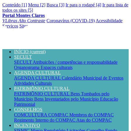
Conteúdo [1]
Menu [2]
Busca [3]
Ir para o rodapé [4]
Ir para lista de
todos os sites [5]
Portal Montes Claros
VLibras
Alto Contraste
Coronavírus (COVID-19)
Acessibilidade
Serviços
Sites
INÍCIO
(current)
SECULT
SECULT
Atribuições / competências e responsabilidade
Organograma
Espaços culturais
AGENDA CULTURAL
AGENDA CULTURAL
Calendário Municipal de Eventos
Atividades Culturais
PATRIMÔNIO CULTURAL
PATRIMÔNIO CULTURAL
Bens Tombados pelo
Município
Bens Inventariados pelo Município
Educação
Patrimonial
CONSELHOS
COMCULTURA
COMPAC
Membros do COMPAC
Regimento Interno do COMPAC
Atas do COMPAC
INCENTIVO
SISMIC
Marco Regulatório
Licitações
Conselho
Fundo