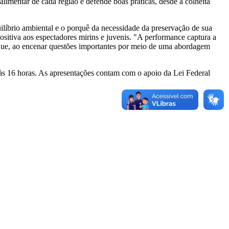
alimentar de cada região e defende boas práticas, desde a colheita
ilíbrio ambiental e o porquê da necessidade da preservação de sua
sitiva aos espectadores mirins e juvenis. "A performance captura a
e que, ao encenar questões importantes por meio de uma abordagem
 às 16 horas. As apresentações contam com o apoio da Lei Federal