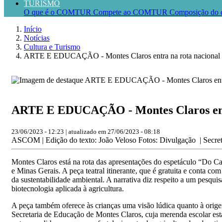
TURISMO
O que é o COMTUR
Compete ao COMTUR
Composição do 
Início
Notícias
Cultura e Turismo
ARTE E EDUCAÇÃO - Montes Claros entra na rota nacional 
ARTE E EDUCAÇÃO - Montes Claros entr
23/06/2023 - 12:23 | atualizado em 27/06/2023 - 08:18
ASCOM | Edição do texto: João Veloso Fotos: Divulgação | Secret
Montes Claros está na rota das apresentações do espetáculo “Do C
e Minas Gerais. A peça teatral itinerante, que é gratuita e conta co
da sustentabilidade ambiental. A narrativa diz respeito a um pesqu
biotecnologia aplicada à agricultura.
A peça também oferece às crianças uma visão lúdica quanto à orig
Secretaria de Educação de Montes Claros, cuja merenda escolar e