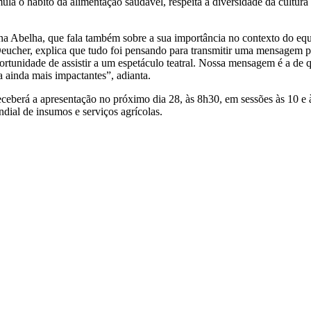
ula o hábito da alimentação saudável, respeita a diversidade da cultura 
na Abelha, que fala também sobre a sua importância no contexto do equ
Deucher, explica que tudo foi pensando para transmitir uma mensagem po
ortunidade de assistir a um espetáculo teatral. Nossa mensagem é a d
a ainda mais impactantes”, adianta.
receberá a apresentação no próximo dia 28, às 8h30, em sessões às 10 e
dial de insumos e serviços agrícolas.