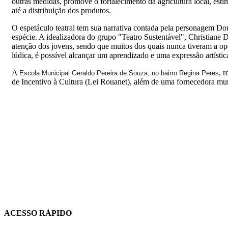
outras medidas, promove o fortalecimento da agricultura local, estim
até a distribuição dos produtos.
O espetáculo teatral tem sua narrativa contada pela personagem Do
espécie. A idealizadora do grupo "Teatro Sustentável", Christiane 
atenção dos jovens, sendo que muitos dos quais nunca tiveram a op
lúdica, é possível alcançar um aprendizado e uma expressão artístic
A
, 
Escola Municipal Geraldo Pereira de Souza, no bairro Regina Peres
de Incentivo à Cultura (Lei Rouanet), além de uma fornecedora mun
ACESSO RÁPIDO