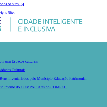
todos os sites [5]
viços
Sites
ograma
Espaços culturais
vidades Culturais
Bens Inventariados pelo Município
Educação Patrimonial
nto Interno do COMPAC
Atas do COMPAC