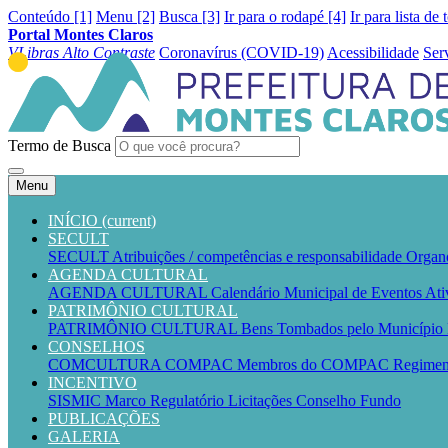
Conteúdo [1]
Menu [2]
Busca [3]
Ir para o rodapé [4]
Ir para lista de 
Portal Montes Claros
VLibras
Alto Contraste
Coronavírus (COVID-19)
Acessibilidade
Ser
Termo de Busca
Menu
INÍCIO
(current)
SECULT
SECULT
Atribuições / competências e responsabilidade
Organ
AGENDA CULTURAL
AGENDA CULTURAL
Calendário Municipal de Eventos
Ati
PATRIMÔNIO CULTURAL
PATRIMÔNIO CULTURAL
Bens Tombados pelo Município
CONSELHOS
COMCULTURA
COMPAC
Membros do COMPAC
Regime
INCENTIVO
SISMIC
Marco Regulatório
Licitações
Conselho
Fundo
PUBLICAÇÕES
GALERIA