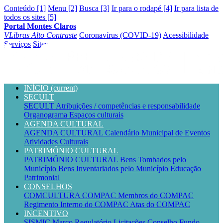
Conteúdo [1]
Menu [2]
Busca [3]
Ir para o rodapé [4]
Ir para lista de
todos os sites [5]
Portal Montes Claros
VLibras
Alto Contraste
Coronavírus (COVID-19)
Acessibilidade
Serviços
Sites
INÍCIO
(current)
SECULT
SECULT
Atribuições / competências e responsabilidade
Organograma
Espaços culturais
AGENDA CULTURAL
AGENDA CULTURAL
Calendário Municipal de Eventos
Atividades Culturais
PATRIMÔNIO CULTURAL
PATRIMÔNIO CULTURAL
Bens Tombados pelo
Município
Bens Inventariados pelo Município
Educação
Patrimonial
CONSELHOS
COMCULTURA
COMPAC
Membros do COMPAC
Regimento Interno do COMPAC
Atas do COMPAC
INCENTIVO
SISMIC
Marco Regulatório
Licitações
Conselho
Fundo