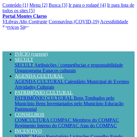
Conteúdo [1]
Menu [2]
Busca [3]
Ir para o rodapé [4]
Ir para lista de
todos os sites [5]
Portal Montes Claros
VLibras
Alto Contraste
Coronavírus (COVID-19)
Acessibilidade
Serviços
Sites
INÍCIO
(current)
SECULT
SECULT
Atribuições / competências e responsabilidade
Organograma
Espaços culturais
AGENDA CULTURAL
AGENDA CULTURAL
Calendário Municipal de Eventos
Atividades Culturais
PATRIMÔNIO CULTURAL
PATRIMÔNIO CULTURAL
Bens Tombados pelo
Município
Bens Inventariados pelo Município
Educação
Patrimonial
CONSELHOS
COMCULTURA
COMPAC
Membros do COMPAC
Regimento Interno do COMPAC
Atas do COMPAC
INCENTIVO
SISMIC
Marco Regulatório
Licitações
Conselho
Fundo