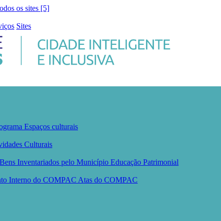
todos os sites [5]
viços
Sites
ograma
Espaços culturais
vidades Culturais
Bens Inventariados pelo Município
Educação Patrimonial
nto Interno do COMPAC
Atas do COMPAC