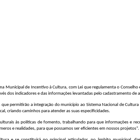
ema Municipal de Incentivo à Cultura, com Lei que regulamenta o Conselho 
vés dos indicadores e das informações levantadas pelo cadastramento de ag
s que permitirão a integração do município ao Sistema Nacional de Cultura 
local, criando caminhos para atender as suas especificidades.
s culturais às políticas de fomento, trabalhando para que informações e
ros e realidades, para que possamos ser eficientes em nossos projetos”.
tura e se constituirá no principal articulador, no âmbito municipal, da