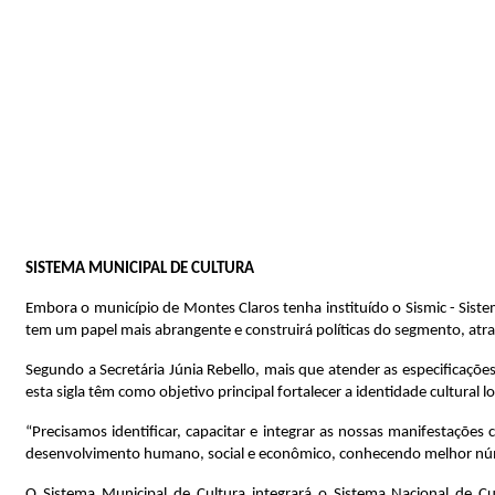
SISTEMA MUNICIPAL DE CULTURA
Embora o município de Montes Claros tenha instituído o Sismic - Sist
tem um papel mais abrangente e construirá políticas do segmento, atra
Segundo a Secretária Júnia Rebello, mais que atender as especificaçõe
esta sigla têm como objetivo principal fortalecer a identidade cultural 
“Precisamos identificar, capacitar e integrar as nossas manifestaçõe
desenvolvimento humano, social e econômico, conhecendo melhor núme
O Sistema Municipal de Cultura integrará o Sistema Nacional de Cul