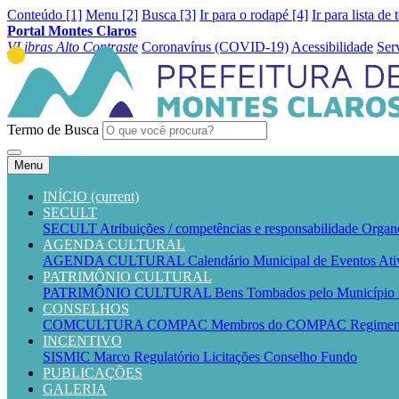
Conteúdo [1]
Menu [2]
Busca [3]
Ir para o rodapé [4]
Ir para lista de 
Portal Montes Claros
VLibras
Alto Contraste
Coronavírus (COVID-19)
Acessibilidade
Ser
Termo de Busca
Menu
INÍCIO
(current)
SECULT
SECULT
Atribuições / competências e responsabilidade
Organ
AGENDA CULTURAL
AGENDA CULTURAL
Calendário Municipal de Eventos
Ati
PATRIMÔNIO CULTURAL
PATRIMÔNIO CULTURAL
Bens Tombados pelo Município
CONSELHOS
COMCULTURA
COMPAC
Membros do COMPAC
Regime
INCENTIVO
SISMIC
Marco Regulatório
Licitações
Conselho
Fundo
PUBLICAÇÕES
GALERIA