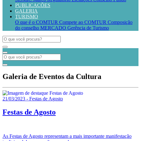
PUBLICAÇÕES
GALERIA
TURISMO
O que é o COMTUR
Compete ao COMTUR
Composição
do conselho
MERCADO
Gerência de Turismo
Galeria de Eventos da Cultura
21/03/2023 - Festas de Agosto
Festas de Agosto
As Festas de Agosto representam a mais importante manifestação