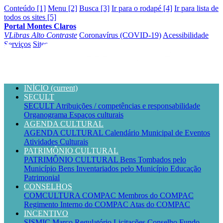
Conteúdo [1]
Menu [2]
Busca [3]
Ir para o rodapé [4]
Ir para lista de
todos os sites [5]
Portal Montes Claros
VLibras
Alto Contraste
Coronavírus (COVID-19)
Acessibilidade
Serviços
Sites
INÍCIO
(current)
SECULT
SECULT
Atribuições / competências e responsabilidade
Organograma
Espaços culturais
AGENDA CULTURAL
AGENDA CULTURAL
Calendário Municipal de Eventos
Atividades Culturais
PATRIMÔNIO CULTURAL
PATRIMÔNIO CULTURAL
Bens Tombados pelo
Município
Bens Inventariados pelo Município
Educação
Patrimonial
CONSELHOS
COMCULTURA
COMPAC
Membros do COMPAC
Regimento Interno do COMPAC
Atas do COMPAC
INCENTIVO
SISMIC
Marco Regulatório
Licitações
Conselho
Fundo