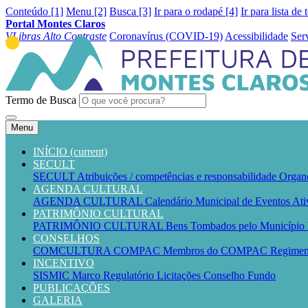
Conteúdo [1]
Menu [2]
Busca [3]
Ir para o rodapé [4]
Ir para lista de 
Portal Montes Claros
VLibras
Alto Contraste
Coronavírus (COVID-19)
Acessibilidade
Ser
Termo de Busca
Menu
INÍCIO
(current)
SECULT
SECULT
Atribuições / competências e responsabilidade
Organ
AGENDA CULTURAL
AGENDA CULTURAL
Calendário Municipal de Eventos
Ati
PATRIMÔNIO CULTURAL
PATRIMÔNIO CULTURAL
Bens Tombados pelo Município
CONSELHOS
COMCULTURA
COMPAC
Membros do COMPAC
Regime
INCENTIVO
SISMIC
Marco Regulatório
Licitações
Conselho
Fundo
PUBLICAÇÕES
GALERIA