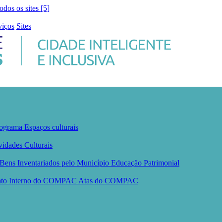
todos os sites [5]
viços
Sites
ograma
Espaços culturais
vidades Culturais
Bens Inventariados pelo Município
Educação Patrimonial
nto Interno do COMPAC
Atas do COMPAC