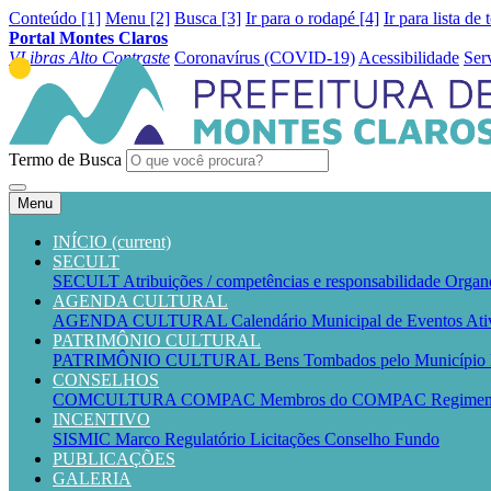
Conteúdo [1]
Menu [2]
Busca [3]
Ir para o rodapé [4]
Ir para lista de 
Portal Montes Claros
VLibras
Alto Contraste
Coronavírus (COVID-19)
Acessibilidade
Ser
Termo de Busca
Menu
INÍCIO
(current)
SECULT
SECULT
Atribuições / competências e responsabilidade
Organ
AGENDA CULTURAL
AGENDA CULTURAL
Calendário Municipal de Eventos
Ati
PATRIMÔNIO CULTURAL
PATRIMÔNIO CULTURAL
Bens Tombados pelo Município
CONSELHOS
COMCULTURA
COMPAC
Membros do COMPAC
Regime
INCENTIVO
SISMIC
Marco Regulatório
Licitações
Conselho
Fundo
PUBLICAÇÕES
GALERIA