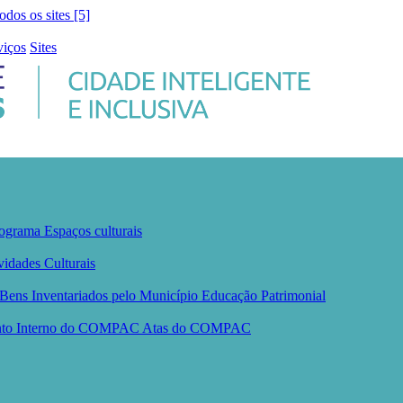
todos os sites [5]
viços
Sites
ograma
Espaços culturais
vidades Culturais
Bens Inventariados pelo Município
Educação Patrimonial
nto Interno do COMPAC
Atas do COMPAC