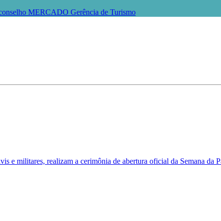
conselho
MERCADO
Gerência de Turismo
is e militares, realizam a cerimônia de abertura oficial da Semana da P