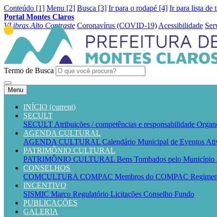
Conteúdo [1]
Menu [2]
Busca [3]
Ir para o rodapé [4]
Ir para lista de 
Portal Montes Claros
VLibras
Alto Contraste
Coronavírus (COVID-19)
Acessibilidade
Ser
Termo de Busca
Menu
INÍCIO
(current)
SECULT
SECULT
Atribuições / competências e responsabilidade
Organ
AGENDA CULTURAL
AGENDA CULTURAL
Calendário Municipal de Eventos
Ati
PATRIMÔNIO CULTURAL
PATRIMÔNIO CULTURAL
Bens Tombados pelo Município
CONSELHOS
COMCULTURA
COMPAC
Membros do COMPAC
Regime
INCENTIVO
SISMIC
Marco Regulatório
Licitações
Conselho
Fundo
PUBLICAÇÕES
GALERIA