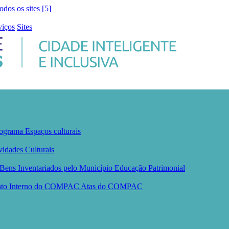
todos os sites [5]
viços
Sites
ograma
Espaços culturais
vidades Culturais
Bens Inventariados pelo Município
Educação Patrimonial
nto Interno do COMPAC
Atas do COMPAC