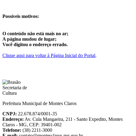
Possíveis motivos:
O conteúdo não está mais no ar;
A página mudou de lugar;
Você digitou o endereço errado.
Clique aqui para voltar à Página Inicial do Portal
.
Prefeitura Municipal de Montes Claros
CNPJ:
22.678.874/0001-35
Endereço:
Av. Cula Mangaeira, 211 - Santo Expedito, Montes
Claros - MG, CEP: 39401-002
Telefone:
(38) 2211-3000
E-mail:
contato@montesclaros.mg.gov.br