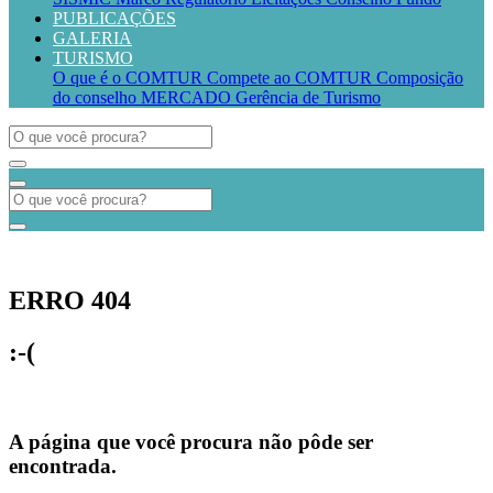
PUBLICAÇÕES
GALERIA
TURISMO
O que é o COMTUR
Compete ao COMTUR
Composição
do conselho
MERCADO
Gerência de Turismo
ERRO 404
:-(
A página que você procura não pôde ser
encontrada.