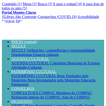
Conteúdo [1]
Menu [2]
Busca [3]
Ir para o rodapé [4]
Ir para lista de
todos os sites [5]
Portal Montes Claros
VLibras
Alto Contraste
Coronavírus (COVID-19)
Acessibilidade
Serviços
Sites
INÍCIO
(current)
SECULT
SECULT
Atribuições / competências e responsabilidade
Organograma
Espaços culturais
AGENDA CULTURAL
AGENDA CULTURAL
Calendário Municipal de Eventos
Atividades Culturais
PATRIMÔNIO CULTURAL
PATRIMÔNIO CULTURAL
Bens Tombados pelo
Município
Bens Inventariados pelo Município
Educação
Patrimonial
CONSELHOS
COMCULTURA
COMPAC
Membros do COMPAC
Regimento Interno do COMPAC
Atas do COMPAC
INCENTIVO
SISMIC
Marco Regulatório
Licitações
Conselho
Fundo