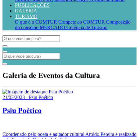
PUBLICAÇÕES
GALERIA
TURISMO
O que é o COMTUR
Compete ao COMTUR
Composição
do conselho
MERCADO
Gerência de Turismo
Galeria de Eventos da Cultura
21/03/2023 - Psiu Poético
Psiu Poético
Coordenado pelo poeta e agitador cultural Aroldo Pereira e realizado