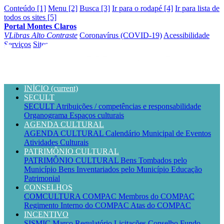
Conteúdo [1]
Menu [2]
Busca [3]
Ir para o rodapé [4]
Ir para lista de
todos os sites [5]
Portal Montes Claros
VLibras
Alto Contraste
Coronavírus (COVID-19)
Acessibilidade
Serviços
Sites
INÍCIO
(current)
SECULT
SECULT
Atribuições / competências e responsabilidade
Organograma
Espaços culturais
AGENDA CULTURAL
AGENDA CULTURAL
Calendário Municipal de Eventos
Atividades Culturais
PATRIMÔNIO CULTURAL
PATRIMÔNIO CULTURAL
Bens Tombados pelo
Município
Bens Inventariados pelo Município
Educação
Patrimonial
CONSELHOS
COMCULTURA
COMPAC
Membros do COMPAC
Regimento Interno do COMPAC
Atas do COMPAC
INCENTIVO
SISMIC
Marco Regulatório
Licitações
Conselho
Fundo