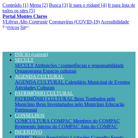
Conteúdo [1]
Menu [2]
Busca [3]
Ir para o rodapé [4]
Ir para lista de
todos os sites [5]
Portal Montes Claros
VLibras
Alto Contraste
Coronavírus (COVID-19)
Acessibilidade
Serviços
Sites
INÍCIO
(current)
SECULT
SECULT
Atribuições / competências e responsabilidade
Organograma
Espaços culturais
AGENDA CULTURAL
AGENDA CULTURAL
Calendário Municipal de Eventos
Atividades Culturais
PATRIMÔNIO CULTURAL
PATRIMÔNIO CULTURAL
Bens Tombados pelo
Município
Bens Inventariados pelo Município
Educação
Patrimonial
CONSELHOS
COMCULTURA
COMPAC
Membros do COMPAC
Regimento Interno do COMPAC
Atas do COMPAC
INCENTIVO
SISMIC
Marco Regulatório
Licitações
Conselho
Fundo