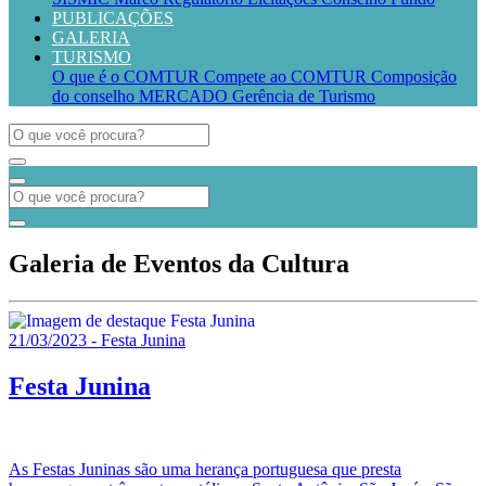
PUBLICAÇÕES
GALERIA
TURISMO
O que é o COMTUR
Compete ao COMTUR
Composição
do conselho
MERCADO
Gerência de Turismo
Galeria de Eventos da Cultura
21/03/2023 - Festa Junina
Festa Junina
As Festas Juninas são uma herança portuguesa que presta