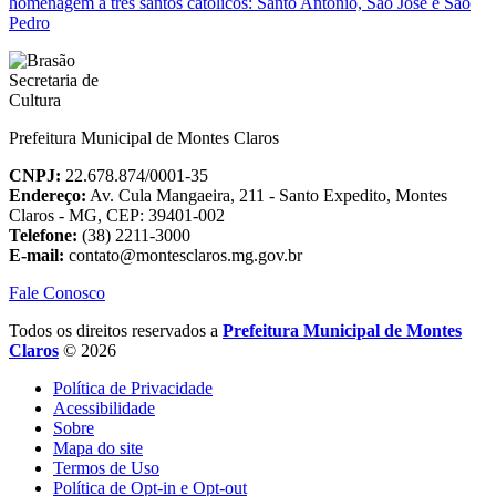
homenagem a três santos católicos: Santo Antônio, São José e São
Pedro
Prefeitura Municipal de Montes Claros
CNPJ:
22.678.874/0001-35
Endereço:
Av. Cula Mangaeira, 211 - Santo Expedito, Montes
Claros - MG, CEP: 39401-002
Telefone:
(38) 2211-3000
E-mail:
contato@montesclaros.mg.gov.br
Fale Conosco
Todos os direitos reservados a
Prefeitura Municipal de Montes
Claros
© 2026
Política de Privacidade
Acessibilidade
Sobre
Mapa do site
Termos de Uso
Política de Opt-in e Opt-out