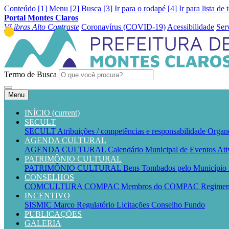
Conteúdo [1]
Menu [2]
Busca [3]
Ir para o rodapé [4]
Ir para lista de 
Portal Montes Claros
VLibras
Alto Contraste
Coronavírus (COVID-19)
Acessibilidade
Ser
Termo de Busca
Menu
INÍCIO
(current)
SECULT
SECULT
Atribuições / competências e responsabilidade
Organ
AGENDA CULTURAL
AGENDA CULTURAL
Calendário Municipal de Eventos
Ati
PATRIMÔNIO CULTURAL
PATRIMÔNIO CULTURAL
Bens Tombados pelo Município
CONSELHOS
COMCULTURA
COMPAC
Membros do COMPAC
Regime
INCENTIVO
SISMIC
Marco Regulatório
Licitações
Conselho
Fundo
PUBLICAÇÕES
GALERIA