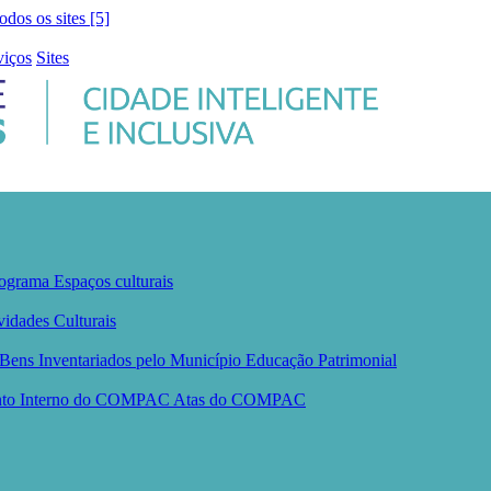
todos os sites [5]
viços
Sites
ograma
Espaços culturais
vidades Culturais
Bens Inventariados pelo Município
Educação Patrimonial
nto Interno do COMPAC
Atas do COMPAC