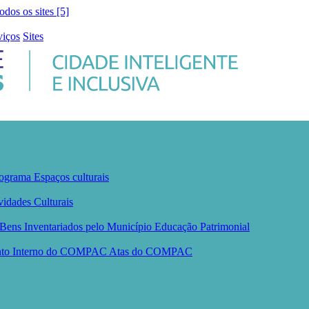
todos os sites [5]
viços
Sites
ograma
Espaços culturais
vidades Culturais
Bens Inventariados pelo Município
Educação Patrimonial
nto Interno do COMPAC
Atas do COMPAC