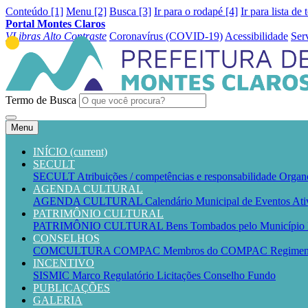
Conteúdo [1]
Menu [2]
Busca [3]
Ir para o rodapé [4]
Ir para lista de 
Portal Montes Claros
VLibras
Alto Contraste
Coronavírus (COVID-19)
Acessibilidade
Ser
Termo de Busca
Menu
INÍCIO
(current)
SECULT
SECULT
Atribuições / competências e responsabilidade
Organ
AGENDA CULTURAL
AGENDA CULTURAL
Calendário Municipal de Eventos
Ati
PATRIMÔNIO CULTURAL
PATRIMÔNIO CULTURAL
Bens Tombados pelo Município
CONSELHOS
COMCULTURA
COMPAC
Membros do COMPAC
Regime
INCENTIVO
SISMIC
Marco Regulatório
Licitações
Conselho
Fundo
PUBLICAÇÕES
GALERIA