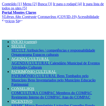
Conteúdo [1]
Menu [2]
Busca [3]
Ir para o rodapé [4]
Ir para lista de
todos os sites [5]
Portal Montes Claros
VLibras
Alto Contraste
Coronavírus (COVID-19)
Acessibilidade
Serviços
Sites
INÍCIO
(current)
SECULT
SECULT
Atribuições / competências e responsabilidade
Organograma
Espaços culturais
AGENDA CULTURAL
AGENDA CULTURAL
Calendário Municipal de Eventos
Atividades Culturais
PATRIMÔNIO CULTURAL
PATRIMÔNIO CULTURAL
Bens Tombados pelo
Município
Bens Inventariados pelo Município
Educação
Patrimonial
CONSELHOS
COMCULTURA
COMPAC
Membros do COMPAC
Regimento Interno do COMPAC
Atas do COMPAC
INCENTIVO
SISMIC
Marco Regulatório
Licitações
Conselho
Fundo