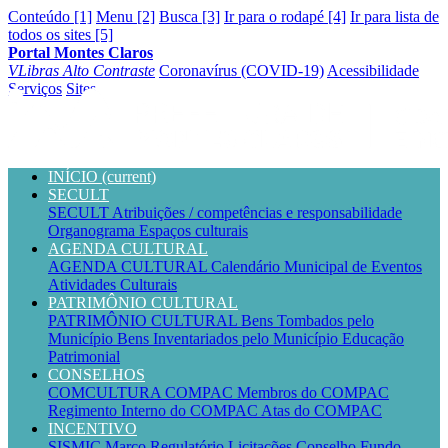
Conteúdo [1]
Menu [2]
Busca [3]
Ir para o rodapé [4]
Ir para lista de
todos os sites [5]
Portal Montes Claros
VLibras
Alto Contraste
Coronavírus (COVID-19)
Acessibilidade
Serviços
Sites
INÍCIO
(current)
SECULT
SECULT
Atribuições / competências e responsabilidade
Organograma
Espaços culturais
AGENDA CULTURAL
AGENDA CULTURAL
Calendário Municipal de Eventos
Atividades Culturais
PATRIMÔNIO CULTURAL
PATRIMÔNIO CULTURAL
Bens Tombados pelo
Município
Bens Inventariados pelo Município
Educação
Patrimonial
CONSELHOS
COMCULTURA
COMPAC
Membros do COMPAC
Regimento Interno do COMPAC
Atas do COMPAC
INCENTIVO
SISMIC
Marco Regulatório
Licitações
Conselho
Fundo